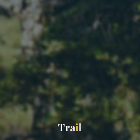
T
r
a
i
l
l