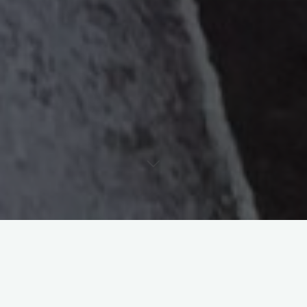
Depuis que j’ai commencé à grimper mes premiers cols et
à suivre plus assidument le Tour de France, il y a un col qui
revient souvent dans les discussions : le Mont Ventoux. A